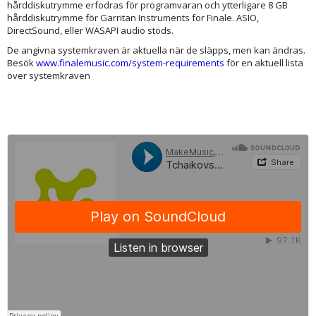
hårddiskutrymme erfodras för programvaran och ytterligare 8 GB
hårddiskutrymme för Garritan Instruments for Finale. ASIO,
DirectSound, eller WASAPI audio stöds.
De angivna systemkraven är aktuella när de släpps, men kan ändras.
Besök
www.finalemusic.com/system-requirements
för en aktuell lista
över systemkraven
MakeMusic, Inc.
·
Tchaikovsky "The Nutcracker: Le Cafe" - Eb Clarinet, Alto Flute, Bass Flute, Contrabass Clarinet