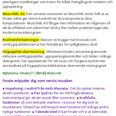
ytterligare inställningar som krävs för både framgångsrik notation och
uppspelning.
MusicXML 4.0.
Den senaste versionen av MusicXML stöds fullt ut av
Finale, vilket ger större kontroll när du transporterar dina
kompositioner. MusicXML 4.0 fångar mer information än någonsin så
att du effektivt och säkert kan skicka filer mellan praktiskt taget alla
moderna musikprogram.
Kvalitetsförbättringar
.
Massor av buggar har krossats och
verktygspalettikonerna har förbättrats för tydlighetens skull.
Högupplöst skärmvisning
. (Windows) Finales användargränssnitt,
inklusive verktygspaletter, uppspelningskontroller och bilder i många
dialogrutor, har uppdaterats för att visas och fungera mycket mer
användbart på högupplösta bildskärmar oberoende visningsgrad
i detalj
Nyheterna i Finale27
Klicka Här
Finale erbjuder dig som seriös musiker:
●
Inspelning i realtid från midi-klaviatur
. Det du spelar noteras
direkt i partituret. ●
Fler ljud
Nu fler än 500 högkvalitativa
instrumentjud gör att din musik låter suveränt. ●
Kraftfulla
funktioner
så som länkade stämmor, resurser för dig som är
musiklärare, TempoTap (slå tempot med handen) och många andra
nyttiga funktioner. ●
Tekniskt stöd
Vi kan Finale och vi är betrodde