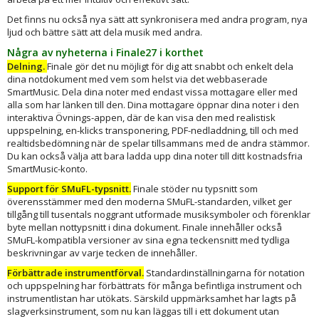
Det finns nu också nya sätt att synkronisera med andra program, nya
ljud och bättre sätt att dela musik med andra.
Några av nyheterna i Finale27 i korthet
Delning.
Finale gör det nu möjligt för dig att snabbt och enkelt dela
dina notdokument med vem som helst via det webbaserade
SmartMusic. Dela dina noter med endast vissa mottagare eller med
alla som har länken till den. Dina mottagare öppnar dina noter i den
interaktiva Övnings-appen, där de kan visa den med realistisk
uppspelning, en-klicks transponering, PDF-nedladdning, till och med
realtidsbedömning när de spelar tillsammans med de andra stämmor.
Du kan också välja att bara ladda upp dina noter till ditt kostnadsfria
SmartMusic-konto.
Support för SMuFL-typsnitt.
Finale stöder nu typsnitt som
överensstämmer med den moderna SMuFL-standarden, vilket ger
tillgång till tusentals noggrant utformade musiksymboler och förenklar
byte mellan nottypsnitt i dina dokument. Finale innehåller också
SMuFL-kompatibla versioner av sina egna teckensnitt med tydliga
beskrivningar av varje tecken de innehåller.
Förbättrade instrumentförval.
Standardinställningarna för notation
och uppspelning har förbättrats för många befintliga instrument och
instrumentlistan har utökats. Särskild uppmärksamhet har lagts på
slagverksinstrument, som nu kan läggas till i ett dokument utan