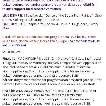
sedan 27 år av MakeMusic och kan hjälpa er direkt med
auktoriseringar och andra spörsmål som kan dyka upp.
Alltid fri
teknisk support med senaste versionen.
LJUDEXEMPEL 1
Tchaikovsky "Dance of the Sugar Plum Fairies" - Steel
Drums, Col Legno Full Strings, Snap Pizz
LJUDEXEMPEL 2
Chopin "Prelude No. 4, Op. 28" - Flugelhorn, Silvery
Choir
Har du ett konkurrerande notationsprogram som t.ex Sibelius, Encore,
Music Time, Notion, Mosaic, Dorico kan du köpa
Finale för endast
2495kr
inkl.m
.
KLICKA HÄR
SYSTEMKRAV
®
Finale for MACINTOSH
MacOS 10.14 Mojave/10.15 Catalina/macOS
11 Big Sur. macOS 12 Monterey, natively compatible with Apple silicon
and Intel-based Macs 4 GB RAM minimum. 1280x800 minimum
skärmupplösning. Snabb Internet-uppkoppling för nedladdning,
auktorisering, uppdateringar och hjälpresurser. 1 GB
hårddiskutrymme erfodras för programvaran och ytterligare 8 GB för
Garritan Instruments for Finale. CoreAudio eller ASIO audio stöds.
Windows /8/8.1/10 (endast 64-bitars Intel eller
Finale for WINDOWS
AMD-processor). 4 GB RAM minimum. 1280x800 minimum
skärmupplösning. Snabb Internet-uppkoppling för nedladdning,
auktorisering, uppdateringar, delning och hjälpresurser. 1 GB