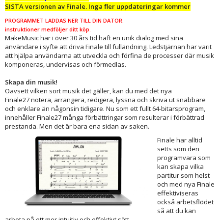
SISTA versionen av Finale. Inga fler uppdateringar kommer
PROGRAMMET LADDAS NER TILL DIN DATOR.
instruktioner medföljer ditt köp.
MakeMusic har i över 30 års tid haft en unik dialog med sina
användare i syfte att driva Finale till fulländning. Ledstjärnan har varit
att hjälpa användarna att utveckla och förfina de processer där musik
komponeras, undervisas och förmedlas.
Skapa din musik!
Oavsett vilken sort musik det gäller, kan du med det nya
Finale27 notera, arrangera, redigera, lyssna och skriva ut snabbare
och enklare än någonsin tidigare. Nu som ett fullt 64-bitarsprogram,
innehåller Finale27 många förbättringar som resulterar i förbättrad
prestanda. Men det är bara ena sidan av saken.
Finale har alltid
setts som den
programvara som
kan skapa vilka
partitur som helst
och med nya Finale
effektiviseras
också arbetsflödet
så att du kan
arbeta på ett mer intuitiv och effektivt sätt.