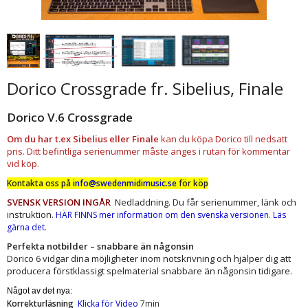
Dorico Crossgrade fr. Sibelius, Finale
Dorico V.6 Crossgrade
Om du har t.ex Sibelius eller Finale
kan du köpa Dorico till nedsatt
pris. Ditt befintliga serienummer måste anges i rutan för kommentar
vid köp.
Kontakta oss på
info@swedenmidimusic.se
för köp
SVENSK VERSION INGÅR
Nedladdning. Du får serienummer, länk och
instruktion.
HÄR FINNS mer information om den svenska versionen. Läs
.
gärna det
Perfekta notbilder – snabbare än någonsin
Dorico 6 vidgar dina möjligheter inom notskrivning och hjälper dig att
producera förstklassigt spelmaterial snabbare än någonsin tidigare.
Något av det nya:
Korrekturläsning​
Klicka för Video
7min