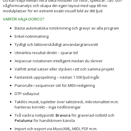
Du kan välja mellan flera olika moduler för nivå-, spektral-, fas- och
vågformsanalys och skapa din egen layout med upp till nio
modulplatser för en extremt exakt visuell bild av ditt ljud.
VARFÖR VÄLJA DORICO?
Bästa automatiska notskrivning och gravyr av alla program
Enkel notinmatning
Tydligt och lättöverskådligt användargränssnitt
Utmärkta resultat direkt – sparar tid
Anpassar notationen intelligent medan du skriver
Valfritt antal satser eller stycken i ett och samma projekt
Fantastisk uppspelning – nästan 1 500 ljud ingår
Pianorulle i sequencer-stil för MIDI-redigering
DTP-sidlayout
Taktlös musik, tupletter över taktstreck, mikrotonalitet m.m.
hanteras korrekt – inga nödlösningar
Två vackra nottypsnitt:
Bravura
för graverad notbild och
Petaluma
för handskriven känsla
Import och export via MusicXML, MIDI, PDF m.m.