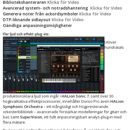
Bibliotekshanteraren
Klicka för Video
Avancerad system- och notradshantering
Klicka för Video
Generera noter från ackordsymboler
Klicka för Video
DTP-liknande sidlayout
Klicka för Video
Oändliga anpassningsmöjligheter
Fler ljud och effekt-plug-ins:
Utöver
hundratals
produktionsklara ljud som ingår i
HALion Sonic 7
, samt över 30
högkvalitativa effektprocessorer, innehåller Dorico Pro även
HALion
Symphonic Orchestra
– ett mångsidigt och högpresterande
orkesterbibliotek – avancerade förstärkar-modelleringar för gitarr och
bas samt
SuperVision
, ett fullt anpassningsbart analys-plug-in med
flera mätare.