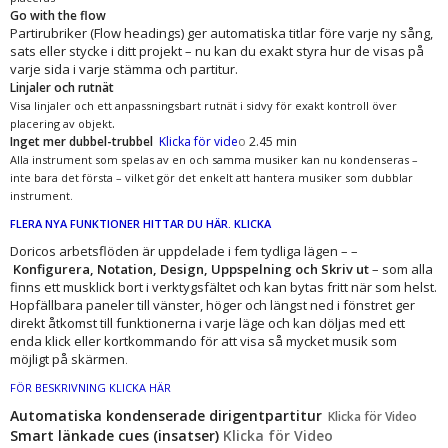
Go with the flow
Partirubriker (Flow headings) ger automatiska titlar före varje ny sång,
sats eller stycke i ditt projekt – nu kan du exakt styra hur de visas på
varje sida i varje stämma och partitur.
Linjaler och rutnät
Visa linjaler och ett anpassningsbart rutnät i sidvy för exakt kontroll över
.
placering av objekt
Inget mer dubbel-trubbel
Klicka för vide
o
2.45 min
Alla instrument som spelas av en och samma musiker kan nu kondenseras –
inte bara det första – vilket gör det enkelt att hantera musiker som dubblar
instrument.
FLERA NYA FUNKTIONER HITTAR DU HÄR. KLICKA
Doricos arbetsflöden är uppdelade i fem tydliga lägen – –
Konfigurera, Notation, Design, Uppspelning och Skriv ut
– som alla
finns ett musklick bort i verktygsfältet och kan bytas fritt när som helst.
Hopfällbara paneler till vänster, höger och längst ned i fönstret ger
direkt åtkomst till funktionerna i varje läge och kan döljas med ett
enda klick eller kortkommando för att visa så mycket musik som
möjligt på skärmen
.
FÖR BESKRIVNING KLICKA HÄR
Automatiska kondenserade dirigentpartitur
Klicka för Video
Smart länkade cues (insatser)
Klicka för Video