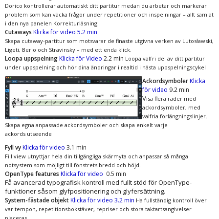
Dorico kontrollerar automatiskt ditt partitur medan du arbetar och markerar
problem som kan väcka frågor under repetitioner och inspelningar – allt samlat
i den nya panelen Korrekturläsning.
Cutaways
Klicka för video 5.2 min
Skapa cutaway-partitur som motsvarar de finaste utgivna verken av Lutosławski,
Ligeti, Berio och Stravinsky – med ett enda klick.
Loopa uppspelning
Klicka för Video
2.2 min
Loopa valfri del av ditt partitur
under uppspelning och hör dina ändringar i realtid i nästa uppspelningscykel
Ackordsymboler
Klicka
för video
9.2 min
V
isa flera rader med
ackordsymboler, med
valfria förlängningslinjer.
Skapa egna anpassade ackordsymboler och skapa enkelt varje
ackords utseende
Fyll vy
Klicka för video
3.1 min
Fill view utnyttjar hela din tillgängliga skärmyta och anpassar så många
notsystem som möjligt till fönstrets bredd och höjd.
OpenType features
Klicka för video
0.5 min
Få avancerad typografisk kontroll med fullt stöd för OpenType-
funktioner såsom glyfpositionering och glyfersättning.
System-fästade objekt
Klicka för video
3.2 min
Ha fullständig kontroll över
var tempon, repetitionsbokstäver, repriser och stora taktartsangivelser
placeras