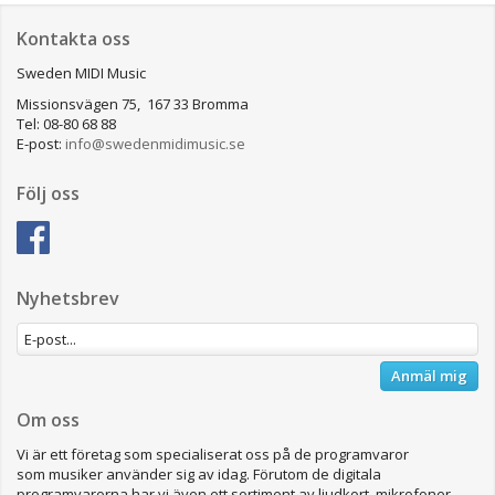
Kontakta oss
Sweden MIDI Music
Missionsvägen 75, 167 33 Bromma
Tel: 08-80 68 88
E-post:
info@swedenmidimusic.se
Följ oss
Nyhetsbrev
Anmäl mig
Om oss
Vi är ett företag som specialiserat oss på de programvaror
som musiker använder sig av idag. Förutom de digitala
programvarorna har vi även ett sortiment av ljudkort, mikrofoner,