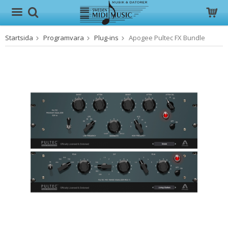
Startsida
Programvara
Plug-ins
Apogee Pultec FX Bundle
Produkten har blivit tillagd i varukorgen