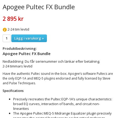
Apogee Pultec FX Bundle
2 895 kr
2-24 tim levtid
Lägg i varukorg »
Produktbeskrivning:
Apogee Pultec FX Bundle
Nedladdning Du får serienummer och länkar efter betalning.
2-24 timmars levtid
Have the authentic Pultec sound in-the-box. Apogee’s software Pultecs are
the only EQP-1A and MEQ-5 plugins endorsed and fully licensed by Steve
and Pulse Techniques.
Specifications
Precisely recreates the Pultec EQP-1A’s unique characteristics:
broad EQ curves, interaction of bands, and circuit non-
linearities
The Apogee Pultec MEQ-5 Midrange Equalizer plugin precisely
recreates the original hardware to sculpt critical midrange