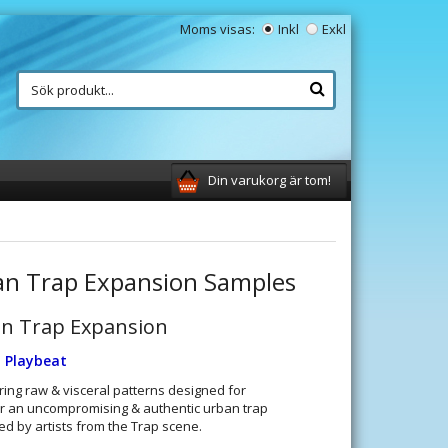
Moms visas:
Inkl
Exkl
Din varukorg är tom!
an Trap Expansion Samples
n Trap Expansion
l
Playbeat
ring raw & visceral patterns designed for
or an uncompromising & authentic urban trap
ed by artists from the Trap scene.