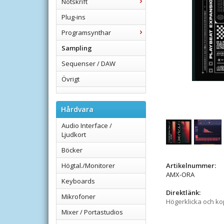
Notskrift
Plug-ins
Programsynthar
Sampling
Sequenser / DAW
Övrigt
Hårdvara
Audio Interface /
Ljudkort
Böcker
Högtal./Monitorer
Artikelnummer:
AMX-ORA
Keyboards
Direktlänk:
Mikrofoner
Högerklicka och k
Mixer / Portastudios