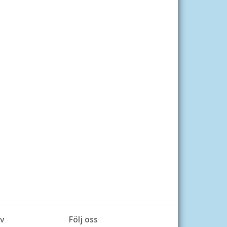
v
Följ oss