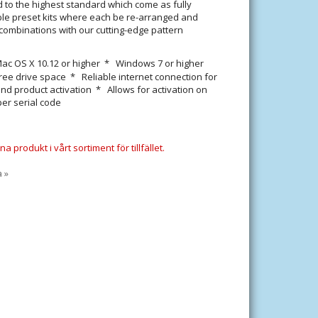
d to the highest standard which come as fully
le preset kits where each be re-arranged and
 combinations with our cutting-edge pattern
Mac OS X 10.12 or higher * Windows 7 or higher
free drive space * Reliable internet connection for
d product activation * Allows for activation on
per serial code
a produkt i vårt sortiment för tillfället.
a »