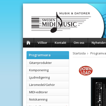
Villkor
Kontakt
Om oss
Nyhetsbr
Startsida
Programva
Programvara
Gitarrprodukter
Komponering
Ljudredigering
Läromedel/Gehör
MIDI-editorer
Notskanning