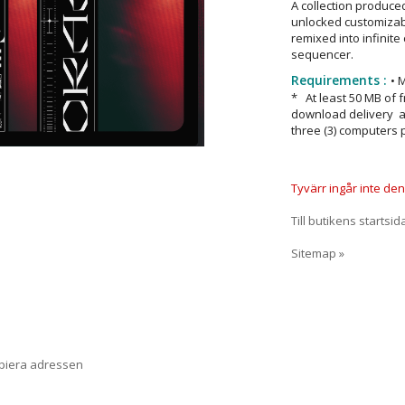
A collection produce
unlocked customizab
remixed into infinite
sequencer.
Requirements :
• 
* At least 50 MB of 
download delivery an
three (3) computers 
Tyvärr ingår inte denn
Till butikens startsid
Sitemap »
opiera adressen