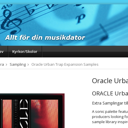
ev
Kyrkor/Skolor
ra
Sampling
Oracle Urban Trap Expansion Samples
Oracle Urb
ORACLE Urba
Extra Samplingar til
A sonic palette featu
producers looking f
sample library inspir