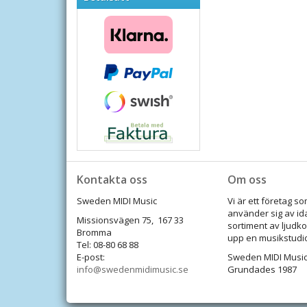
Kontakta oss
Om oss
Sweden MIDI Music
Vi är ett företag 
använder sig av id
Missionsvägen 75, 167 33
sortiment av ljudko
Bromma
upp en musikstudi
Tel: 08-80 68 88
E-post:
Sweden MIDI Music
info@swedenmidimusic.se
Grundades 1987