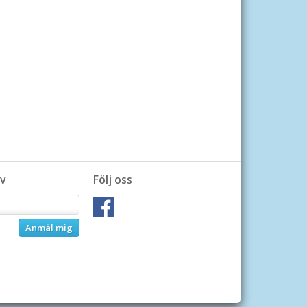
v
Följ oss
Anmäl mig