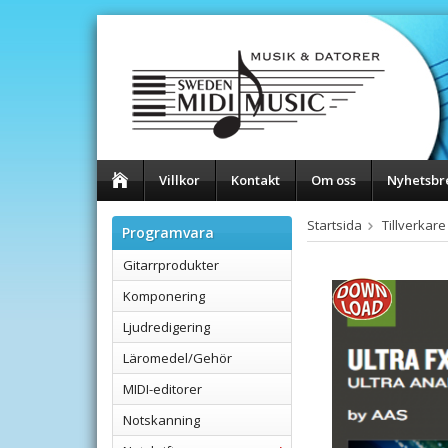
Villkor
Kontakt
Om oss
Nyhetsbr
Startsida
Tillverkare
Programvara
Gitarrprodukter
Komponering
Ljudredigering
Läromedel/Gehör
MIDI-editorer
Notskanning