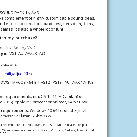
 SOUND PACK by AAS
ave complement of highly customizable sound ideas,
d effects perfect for sound designers doing films,
games. It's also a whole lot of fun!
with my purchase?
or
Ultra Analog VA-2
g-in (VST, AU, AAX, RTAS)
structions
 samtliga ljud
(Klicka)
S · MACOS · 64-BIT VST2 · VST3 · AU · AAX NATIVE
m requirements:
macOS 10.11 (El Capitan) or
rca 2015), Apple M1 processor or later, 64-bit DAW
 requirements:
Windows 10 64‑bit or later,Intel
processor or later, 64-bit DAW
rements mentioned above are for standalone usage. For plug-in
DAW
software requirements (Sonar, Pro Tools, Cubase, Live, Digital