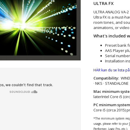
ULTRA FX
ULTRA ANALOG VA-2
Ultra FX is a must-h
room tones, and soun
animations, or video 
What's included 
Preset bank f
AAS Player plu
Serial number
Installation in
HÄR kan du se lista på
Compatibility:
WINDOW
· NKS · STANDALONE
Mac minimum syste
laterIntel Core i5 (ci
PC minimum system
Core i5 (circa 2015) 
*The minimum system requi
usage, please refer to your
Performer, Logic Pro, etc.).