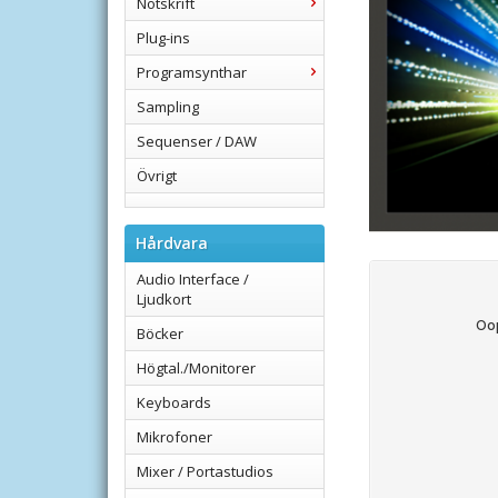
Notskrift
Plug-ins
Programsynthar
Sampling
Sequenser / DAW
Övrigt
Hårdvara
Audio Interface /
Ljudkort
Böcker
Högtal./Monitorer
Keyboards
Mikrofoner
Mixer / Portastudios