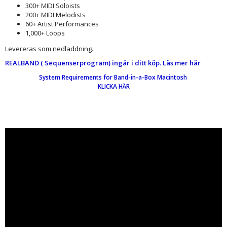
300+ MIDI Soloists
200+ MIDI Melodists
60+ Artist Performances
1,000+ Loops
Levereras som nedladdning.
REALBAND ( Sequenserprogram) ingår i ditt köp. Läs mer här
System Requirements for Band-in-a-Box Macintosh
KLICKA HÄR