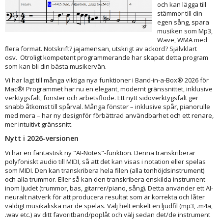
och kan lägga till
stämmor till din
egen sång, spara
musiken som Mp3,
Wave, WMA med
flera format. Notskrift? jajamensan, utskrigt av ackord? Självklart
osv. Otroligt kompetent programmerande har skapat detta program
som kan bli din bästa musikervän.
Vi har lagt till många viktiga nya funktioner i Band-in-a-Box® 2026 för
Mac®! Programmet har nu en elegant, modernt gränssnittet, inklusive
verktygsfält, fönster och arbetsflöde. Ett nytt sidoverktygsfält ger
snabb åtkomst till spårval. Många fönster – inklusive spår, pianorulle
med mera – har ny designför förbättrad användbarhet och ett renare,
mer intuitivt gränssnitt.
Nytt i 2026-versionen
Vi har en fantastisk ny "AI-Notes"-funktion. Denna transkriberar
polyfoniskt audio till MIDI, så att det kan visas i notation eller spelas
som MIDI. Den kan transkribera hela filen (alla tonhöjdsinstrument)
och alla trummor. Eller så kan den transkribera enskilda instrument
inom ljudet (trummor, bas, gitarrer/piano, sång). Detta använder ett AI-
neuralt nätverk för att producera resultat som är korrekta och låter
väldigt musikaliska när de spelas. Välj helt enkelt en ljudfil (mp3, .m4a,
.wav etc.) av ditt favoritband/poplåt och välj sedan det/de instrument