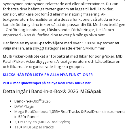
synonymer, antonymer, relaterade ord eller allitterationer. Du kan
förbättra dina befintliga texter genom att lägga till livfulla bilder,
känslor, ett rikare ordförråd eller mer naturlig frasering. AI-
textgeneratorn konsoliderar alla dessa funktioner, så att du enkelt
kan skräddarsy dina texter så att de passar din låt. Med sex textlägen
– Ordförslag, Inspiration, Låtskrivande, Förbättringar, Hel låt och
Anpassad – kan du förfina dina texter på många olika sätt.
Det finns en
ny MIDI-patchväljare
med över 1 100 MIDI-patchar att
välja mellan, alla snyggt kategoriserade efter GM-nummer.
MultiPicker-biblioteket är förbättrat
med flikar för SongPicker, MIDI
Patch Picker, Ackordbyggaren, AI-textgeneratorn och Låttitelläsaren,
och flikarna är organiserade i logiska grupper.
KLICKA HÄR FÖR LISTA PÅ ALLA NYA FUNKTIONER
VIDEO med ljudexempel på de nya RealTrack Klicka här
Detta ingår i Band-in-a-Box® 2026
MEGApak
®
Band-in-a-Box
2026
DAW Plugin
Mega RealCombos:
1,055+ RealTracks & RealDrums instruments
in 530+ Bands!
3,125+
Styles (MIDI & RealStyles)
110+
MIDI SuperTracks