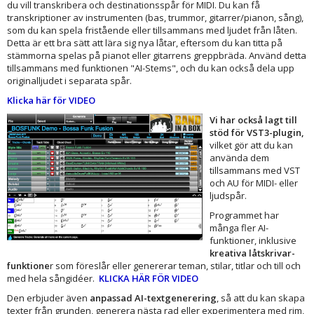
du vill transkribera och destinationsspår för MIDI. Du kan få
transkriptioner av instrumenten (bas, trummor, gitarrer/pianon, sång),
som du kan spela fristående eller tillsammans med ljudet från låten.
Detta är ett bra sätt att lära sig nya låtar, eftersom du kan titta på
stämmorna spelas på pianot eller gitarrens greppbräda. Använd detta
tillsammans med funktionen "AI-Stems", och du kan också dela upp
originalljudet i separata spår.
Klicka här för VIDEO
Vi har också lagt till
stöd för VST3-plugin,
vilket gör att du kan
använda dem
tillsammans med VST
och AU för MIDI- eller
ljudspår.
Programmet har
många fler AI-
funktioner, inklusive
kreativa låtskrivar-
funktione
r som föreslår eller genererar teman, stilar, titlar och till och
med hela sångidéer.
KLICKA HÄR FÖR VIDEO
Den erbjuder även
anpassad AI-textgenerering
, så att du kan skapa
texter från grunden, generera nästa rad eller experimentera med rim,