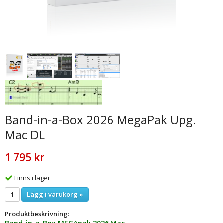
Band-in-a-Box 2026 MegaPak Upg.
Mac DL
1 795 kr
Finns i lager
Lägg i varukorg »
Produktbeskrivning:
Band-in-a-Box MEGApak 2026 Mac