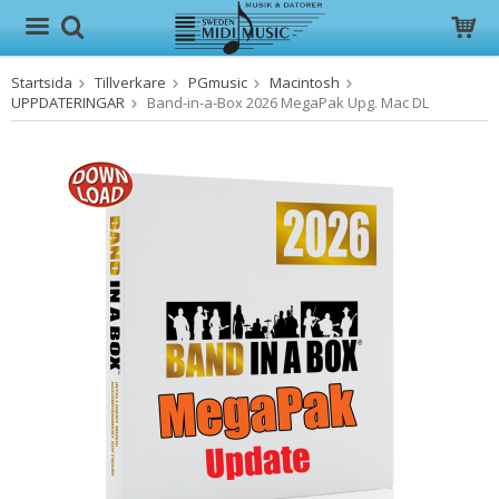
Startsida
Tillverkare
PGmusic
Macintosh
Produkten har blivit tillagd i varukorgen
UPPDATERINGAR
Band-in-a-Box 2026 MegaPak Upg. Mac DL