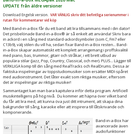
UPDATE från äldre versioner
Download Engelsk version.
VAR VÄNLIG skriv ditt befintliga serienummer i
rutan för kommentarer vid köp
Med Band-in-a-Box får du ett band att lira tillsammans med i din dator!
Det prisbelönade Band-in-a-Box® är så enkelt att använda! Skriv bara
in ackord i en sång med standard-ackordsymboler (som C, Fm7 eller
C13b9), välj stilen du vill ha, sedan fixar Band-in-a-Box resten... Band-
in-a-Box skapar automatiskt ett komplett arrangemang i proffskvalité
med piano, bas, trummor, gitarr och stråkar, i ett brett utbud av
populära stilar (Jazz, Pop, Country, Classical, och mer). PLUS... Lägger till
VERKLIGA komp till din sång med RealTracks och RealDrums. Dessa är
faktiska inspelningar av toppstudiomusiker som ersätter MIDI-spåret
med audioinstrument. Det låter exakt som riktiga musiker, eftersom
det är inspelningar av riktiga musiker!
Sammantaget kan man bara kapitulera inför detta program. Artificiell
musikintelligens på hög nivå. Du kommer att häpna över vilket band
du får att lira med, att kunna öva just ditt intrument, att skapa dina
bakgrunder till sång, karaoke eller att inspirera till låtskrivande och
komponerande.
Band-in-a-Box har
avancerade även
audiofunktioner