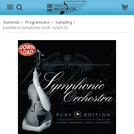
Startsida
Programvara
Sampling
Produkten har blivit tillagd i varukorgen
EastWest Symphonic Orch. GOLD DL