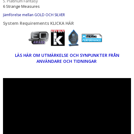
5. Platinum Fantasy
6 Strange Measures
Jämförelse mellan GOLD OCH SILVER
System Requirements KLICKA HÄR
LÄS HÄR OM UTMÄRKELSE OCH SYNPUNKTER FRÅN
ANVÄNDARE OCH TIDNINGAR