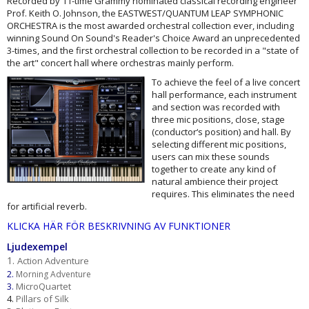
Recorded by 11-time Grammy nominated classical recording engineer
Prof. Keith O. Johnson, the EASTWEST/QUANTUM LEAP SYMPHONIC
ORCHESTRA is the most awarded orchestral collection ever, including
winning Sound On Sound's Reader's Choice Award an unprecedented
3-times, and the first orchestral collection to be recorded in a "state of
the art" concert hall where orchestras mainly perform.
To achieve the feel of a live concert
hall performance, each instrument
and section was recorded with
three mic positions, close, stage
(conductor‘s position) and hall. By
selecting different mic positions,
users can mix these sounds
together to create any kind of
natural ambience their project
requires. This eliminates the need
for artificial reverb.
KLICKA HÄR FÖR BESKRIVNING AV FUNKTIONER
Ljudexempel
1.
Action Adventure
2.
Morning Adventure
MicroQuartet
3.
4.
Pillars of Silk